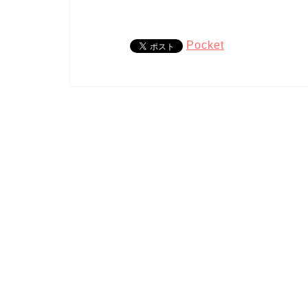
Pocket