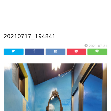
20210717_194841
2021-07-31