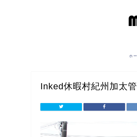
ホ
Inked休暇村紀州加太管