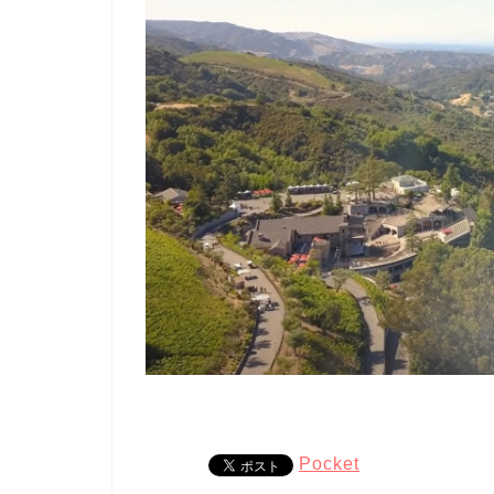
Pocket