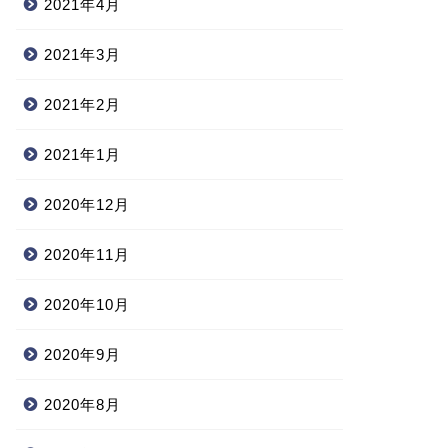
2021年4月
2021年3月
2021年2月
2021年1月
2020年12月
2020年11月
2020年10月
2020年9月
2020年8月