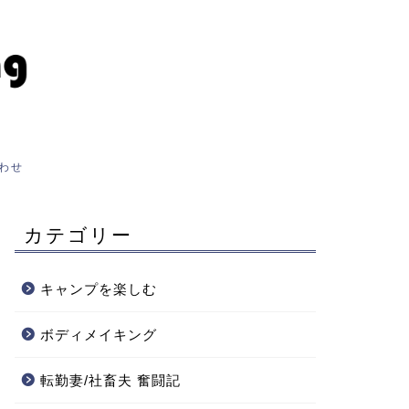
わせ
カテゴリー
キャンプを楽しむ
ボディメイキング
転勤妻/社畜夫 奮闘記