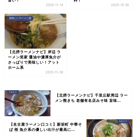
旨い！
料！
2020-11-14
2020-10-30
美味しいラーメン屋
【北摂ラーメンナビ】岸辺 ラ
ーメン笑家 醤油や濃厚魚介が
さっぱりで美味しい！アット
ホーム系
2020-11-30
【北摂ラーメンナビ】千里丘駅周辺 ラー
メン熊きち 老舗有名店みそ味 旨味...
【名古屋ラーメン口コミ】新栄町 中華そ
ば 桜 魚介系の優しい出汁が最高に...