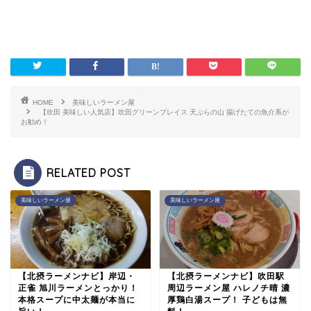
HOME
美味しいラーメン屋
【吹田 美味しい人気店】吹田グリーンプレイス 天ぷらの山 揚げたての魚介系が
お勧め！
RELATED POST
美味しいラーメン屋
美味しいラーメン屋
【北摂ラーメンナビ】岸辺・
【北摂ラーメンナビ】吹田駅
正雀 旭川ラーメンとっかり！
周辺ラーメン屋 ハレノチ晴 濃
本格スープに中太麺が本当に
厚鶏白湯スープ！ 子どもは無