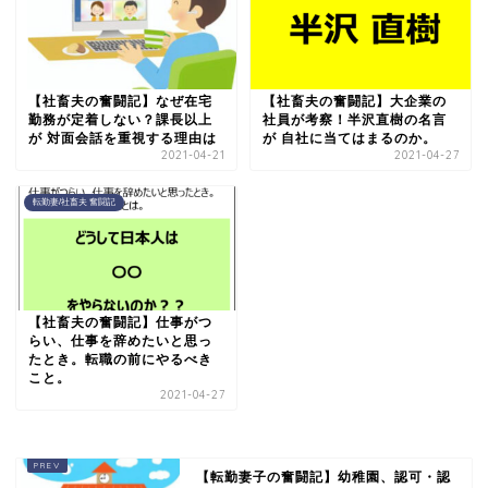
【社畜夫の奮闘記】なぜ在宅
【社畜夫の奮闘記】大企業の
勤務が定着しない？課長以上
社員が考察！半沢直樹の名言
が 対面会話を重視する理由は
が 自社に当てはまるのか。
2021-04-21
2021-04-27
転勤妻/社畜夫 奮闘記
【社畜夫の奮闘記】仕事がつ
らい、仕事を辞めたいと思っ
たとき。転職の前にやるべき
こと。
2021-04-27
【転勤妻子の奮闘記】幼稚園、認可・認