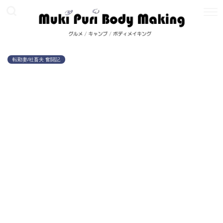
転勤妻/社畜夫 奮闘記