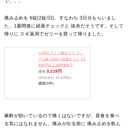
で。。。
痛み止めを 6錠(2錠/日)、すなわち 3日分もらいまし
た。1週間後に経過チェックと 抜糸だそうです。そして
帰りに スギ薬局でゼリーを買って帰りました。
※WIN アミノ酸ゼリー アッ
プル味 180g×36個セット【3
980円以上送料無料】
3,219円
価格:
(2020/8/21 20:44時点)
感想(0件)
麻酔が効いているので痛くはないですが、昼食を食べ
る気にはなれません。痛みが出る前に 痛み止めを飲ん