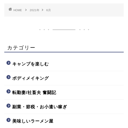
HOME
2021年
6月
カテゴリー
キャンプを楽しむ
ボディメイキング
転勤妻/社畜夫 奮闘記
副業・節税・お小遣い稼ぎ
美味しいラーメン屋