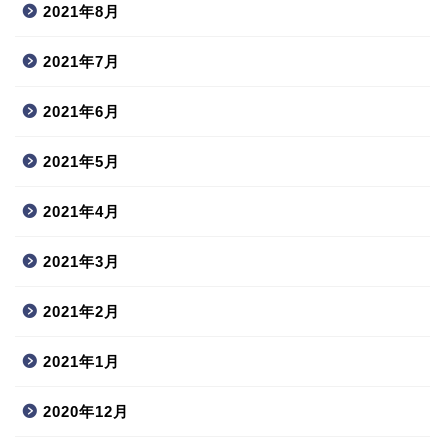
2021年8月
2021年7月
2021年6月
2021年5月
2021年4月
2021年3月
2021年2月
2021年1月
2020年12月