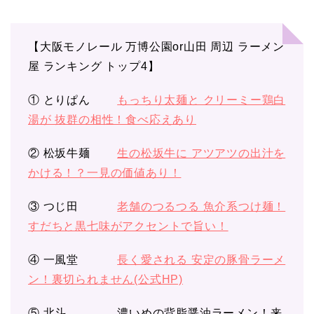
【大阪モノレール 万博公園or山田 周辺 ラーメン
屋 ランキング トップ4】
① とりぱん
もっちり太麺と クリーミー鶏白
湯が 抜群の相性！食べ応えあり
② 松坂牛麺
生の松坂牛に アツアツの出汁を
かける！？一見の価値あり！
③ つじ田
老舗のつるつる 魚介系つけ麺！
すだちと黒七味がアクセントで旨い！
④ 一風堂
長く愛される 安定の豚骨ラーメ
ン！裏切られません(公式HP)
⑤ 北斗 濃いめの背脂醤油ラーメン！来