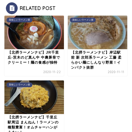
RELATED POST
美味しいラーメン屋
美味しいラーメン屋
【北摂ラーメンナビ】JR千里
【北摂ラーメンナビ】岸辺駅
丘-茨木のど真ん中 中農豚骨で
前 新 次郎系ラーメン 工藤 柔
クリーミー！麺の食感が独特
らかい麺にしんなり野菜！イ
ンパクト抜群
2020-11-22
2020-11-11
美味しいラーメン屋
【北摂ラーメンナビ】千里丘
駅周辺 まんねん！ラーメンの
種類豊富！オムチャーハンが