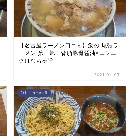
【名古屋ラーメン口コミ】栄の 尾張ラ
ーメン 第一旭！背脂豚骨醤油×ニンニ
クはむちゃ旨！
3
2021-04-03
美味しいラーメン屋