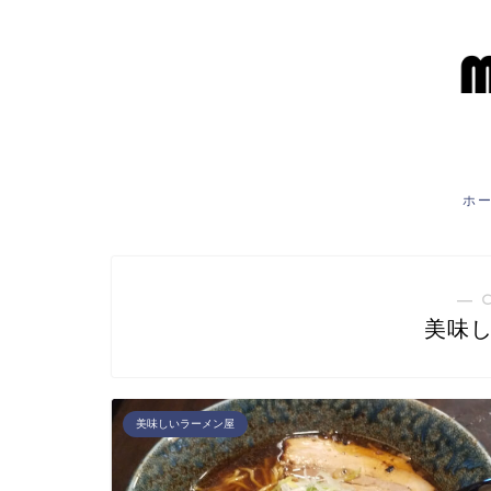
ホ
― 
美味
美味しいラーメン屋