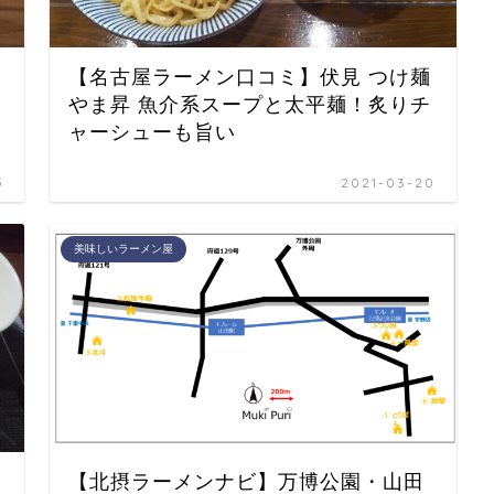
【名古屋ラーメン口コミ】伏見 つけ麺
やま昇 魚介系スープと太平麺！炙りチ
ャーシューも旨い
5
2021-03-20
美味しいラーメン屋
【北摂ラーメンナビ】万博公園・山田